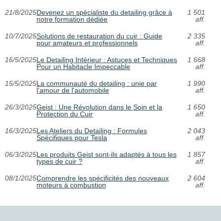
21/8/2025
Devenez un spécialiste du detailing grâce à
1 501
notre formation dédiée
aff.
10/7/2025
Solutions de restauration du cuir : Guide
2 335
pour amateurs et professionnels
aff.
16/5/2025
Le Detailing Intérieur : Astuces et Techniques
1 668
Pour un Habitacle Impeccable
aff.
15/5/2025
La communauté du detailing : unie par
1 990
l'amour de l'automobile
aff.
26/3/2025
Geist : Une Révolution dans le Soin et la
1 650
Protection du Cuir
aff.
16/3/2025
Les Ateliers du Detailing : Formules
2 043
Spécifiques pour Tesla
aff.
06/3/2025
Les produits Geist sont-ils adaptés à tous les
1 857
types de cuir ?
aff.
08/1/2025
Comprendre les spécificités des nouveaux
2 604
moteurs à combustion
aff.