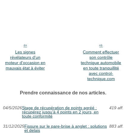
Les signes
Comment effectuer
révélateurs d'un
son contrôle
moteur d'occasion en
technique automobile
mauvais état à éviter
en toute tranquillité
avec control-
technique.com
Prendre connaissance de nos articles.
04/5/2026
Stage de récupération de points agréé :
419 aff.
récupérez jusqu’à 4 points en 2 jours, en
toute conformité
31/12/2025
Fissure sur le pare-brise à anglet : solutions
883 aff.
et delais