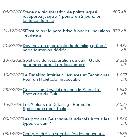
04/5/2026
Stage de récupération de points agréé :
405 aff.
récupérez jusqu’à 4 points en 2 jours, en
toute conformité
31/12/2025
Fissure sur le pare-brise à anglet : solutions
872 aff.
et delais
21/8/2025
Devenez un spécialiste du detailing grâce à
1 487
notre formation dédiée
aff.
10/7/2025
Solutions de restauration du cuir : Guide
2 318
pour amateurs et professionnels
aff.
16/5/2025
Le Detailing Intérieur : Astuces et Techniques
1 657
Pour un Habitacle Impeccable
aff.
26/3/2025
Geist : Une Révolution dans le Soin et la
1 642
Protection du Cuir
aff.
16/3/2025
Les Ateliers du Detailing : Formules
2 032
Spécifiques pour Tesla
aff.
06/3/2025
Les produits Geist sont-ils adaptés à tous les
1 849
types de cuir ?
aff.
08/1/2025
Comprendre les spécificités des nouveaux
2 586