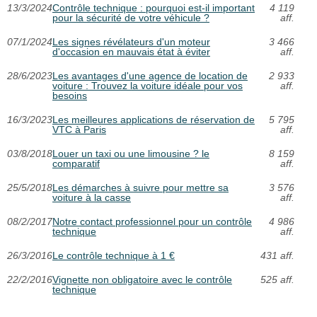
13/3/2024
Contrôle technique : pourquoi est-il important
4 119
pour la sécurité de votre véhicule ?
aff.
07/1/2024
Les signes révélateurs d'un moteur
3 466
d'occasion en mauvais état à éviter
aff.
28/6/2023
Les avantages d'une agence de location de
2 933
voiture : Trouvez la voiture idéale pour vos
aff.
besoins
16/3/2023
Les meilleures applications de réservation de
5 795
VTC à Paris
aff.
03/8/2018
Louer un taxi ou une limousine ? le
8 159
comparatif
aff.
25/5/2018
Les démarches à suivre pour mettre sa
3 576
voiture à la casse
aff.
08/2/2017
Notre contact professionnel pour un contrôle
4 986
technique
aff.
26/3/2016
Le contrôle technique à 1 €
431 aff.
22/2/2016
Vignette non obligatoire avec le contrôle
525 aff.
technique