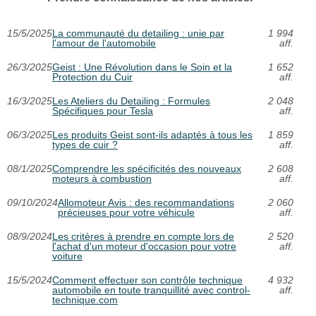
15/5/2025
La communauté du detailing : unie par
1 994
l'amour de l'automobile
aff.
26/3/2025
Geist : Une Révolution dans le Soin et la
1 652
Protection du Cuir
aff.
16/3/2025
Les Ateliers du Detailing : Formules
2 048
Spécifiques pour Tesla
aff.
06/3/2025
Les produits Geist sont-ils adaptés à tous les
1 859
types de cuir ?
aff.
08/1/2025
Comprendre les spécificités des nouveaux
2 608
moteurs à combustion
aff.
09/10/2024
Allomoteur Avis : des recommandations
2 060
précieuses pour votre véhicule
aff.
08/9/2024
Les critères à prendre en compte lors de
2 520
l'achat d'un moteur d'occasion pour votre
aff.
voiture
15/5/2024
Comment effectuer son contrôle technique
4 932
automobile en toute tranquillité avec control-
aff.
technique.com