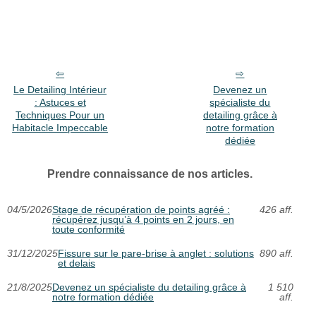
Le Detailing Intérieur
Devenez un
: Astuces et
spécialiste du
Techniques Pour un
detailing grâce à
Habitacle Impeccable
notre formation
dédiée
Prendre connaissance de nos articles.
04/5/2026
Stage de récupération de points agréé :
426 aff.
récupérez jusqu’à 4 points en 2 jours, en
toute conformité
31/12/2025
Fissure sur le pare-brise à anglet : solutions
890 aff.
et delais
21/8/2025
Devenez un spécialiste du detailing grâce à
1 510
notre formation dédiée
aff.