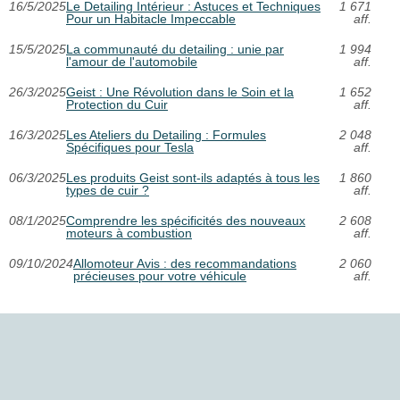
16/5/2025
Le Detailing Intérieur : Astuces et Techniques
1 671
Pour un Habitacle Impeccable
aff.
15/5/2025
La communauté du detailing : unie par
1 994
l'amour de l'automobile
aff.
26/3/2025
Geist : Une Révolution dans le Soin et la
1 652
Protection du Cuir
aff.
16/3/2025
Les Ateliers du Detailing : Formules
2 048
Spécifiques pour Tesla
aff.
06/3/2025
Les produits Geist sont-ils adaptés à tous les
1 860
types de cuir ?
aff.
08/1/2025
Comprendre les spécificités des nouveaux
2 608
moteurs à combustion
aff.
09/10/2024
Allomoteur Avis : des recommandations
2 060
précieuses pour votre véhicule
aff.