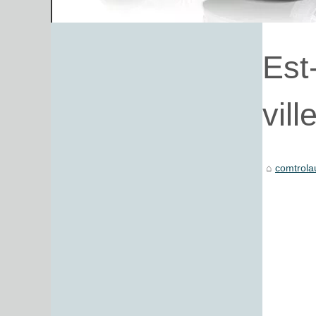
Est
vill
comtrola