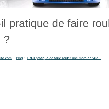
-il pratique de faire ro
e ?
uto.com
Blog
Est-il pratique de faire rouler une moto en ville...