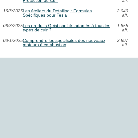
Protection du Cuir
aff.
16/3/2025
Les Ateliers du Detailing : Formules
2 040
Spécifiques pour Tesla
aff.
06/3/2025
Les produits Geist sont-ils adaptés à tous les
1 855
types de cuir ?
aff.
08/1/2025
Comprendre les spécificités des nouveaux
2 597
moteurs à combustion
aff.