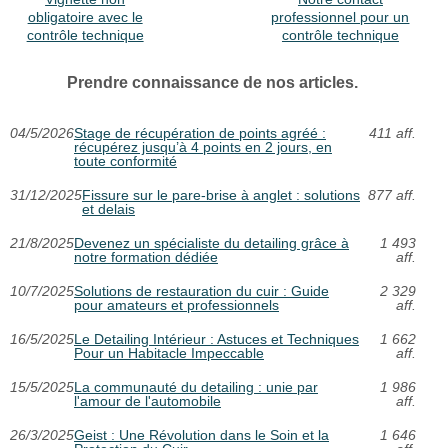
obligatoire avec le
professionnel pour un
contrôle technique
contrôle technique
Prendre connaissance de nos articles.
04/5/2026
Stage de récupération de points agréé :
411 aff.
récupérez jusqu’à 4 points en 2 jours, en
toute conformité
31/12/2025
Fissure sur le pare-brise à anglet : solutions
877 aff.
et delais
21/8/2025
Devenez un spécialiste du detailing grâce à
1 493
notre formation dédiée
aff.
10/7/2025
Solutions de restauration du cuir : Guide
2 329
pour amateurs et professionnels
aff.
16/5/2025
Le Detailing Intérieur : Astuces et Techniques
1 662
Pour un Habitacle Impeccable
aff.
15/5/2025
La communauté du detailing : unie par
1 986
l'amour de l'automobile
aff.
26/3/2025
Geist : Une Révolution dans le Soin et la
1 646