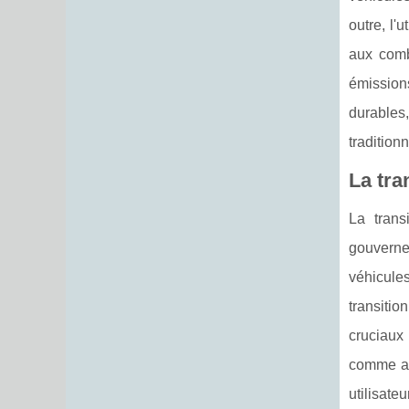
outre, l'
aux comb
émission
durables,
traditionn
La tra
La trans
gouvernem
véhicule
transiti
cruciaux
comme avi
utilisate