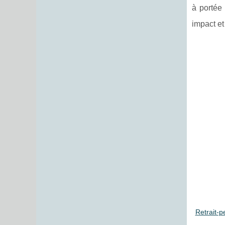
à portée 
impact et
Retrait-p