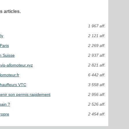
 articles.
1 967 aff.
ly
2 121 aff.
Paris
2 269 aff.
n Suisse
2 937 aff.
avis-allomoteur.xyz
2 821 aff.
lomoteur.fr
6 442 aff.
 chauffeurs VTC
3 558 aff.
tenir son permis rapidement
2 956 aff.
bain ?
2 526 aff.
propre
2 454 aff.