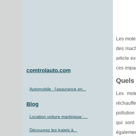
Les mote
des mach
article e
ces impac
comtrolauto.com
Quels 
Automobile : l'assurance en...
Les mote
réchauff
Blog
pollution
Location voiture martinique :...
qui sont
Découvrez les trajets à...
également