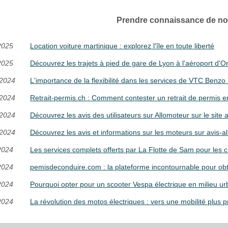
Prendre connaissance de nos
2025
Location voiture martinique : explorez l'île en toute liberté
2025
Découvrez les trajets à pied de gare de Lyon à l'aéroport d'Or
/2024
L'importance de la flexibilité dans les services de VTC Benzo 
/2024
Retrait-permis.ch : Comment contester un retrait de permis e
/2024
Découvrez les avis des utilisateurs sur Allomoteur sur le site 
/2024
Découvrez les avis et informations sur les moteurs sur avis-al
2024
Les services complets offerts par La Flotte de Sam pour les
2024
pemisdeconduire.com : la plateforme incontournable pour ob
2024
Pourquoi opter pour un scooter Vespa électrique en milieu ur
2024
La révolution des motos électriques : vers une mobilité plus 