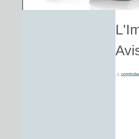
L'I
Avi
comtrola